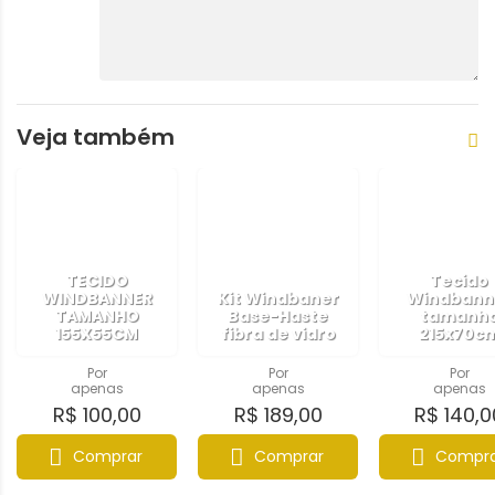
Veja também
TECIDO
Tecido
WINDBANNER
Kit Windbaner
Windbann
TAMANHO
Base-Haste
tamanh
155X55CM
fibra de vidro
215x70c
Por
Por
Por
apenas
apenas
apenas
R$ 100,00
R$ 189,00
R$ 140,0
Comprar
Comprar
Compra