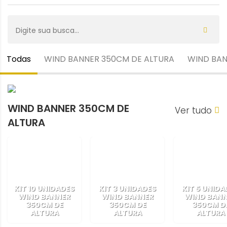
Todas
WIND BANNER 350CM DE ALTURA
WIND BAN
WIND BANNER 350CM DE
Ver tudo
ALTURA
KIT 10 UNIDADES
KIT 3 UNIDADES
KIT 5 UNIDA
WIND BANNER
WIND BANNER
WIND BAN
350CM DE
350CM DE
350CM D
ALTURA
ALTURA
ALTURA