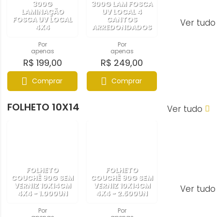
300G
300G LAM FOSCA
LAMINAÇÃO
UV LOCAL 4
FOSCA UV LOCAL
CANTOS
Ver tud
4X4
ARREDONDADOS
Por
Por
apenas
apenas
R$ 199,00
R$ 249,00
Comprar
Comprar
FOLHETO 10X14
Ver tudo
FOLHETO
FOLHETO
COUCHÊ 90G SEM
COUCHÊ 90G SEM
VERNIZ 10X14CM
VERNIZ 10X14CM
Ver tud
4X4 - 1.000UN
4X4 - 2.500UN
Por
Por