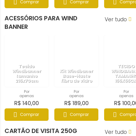
Comprar
Comprar
Compra
ACESSÓRIOS PARA WIND
Ver tudo
BANNER
Tecido
TECIDO
Windbanner
Kit Windbaner
WINDBANN
tamanho
Base-Haste
TAMANH
215x70cm
fibra de vidro
155X55C
Por
Por
Por
apenas
apenas
apenas
R$ 140,00
R$ 189,00
R$ 100,0
Comprar
Comprar
Compra
CARTÃO DE VISITA 250G
Ver tudo