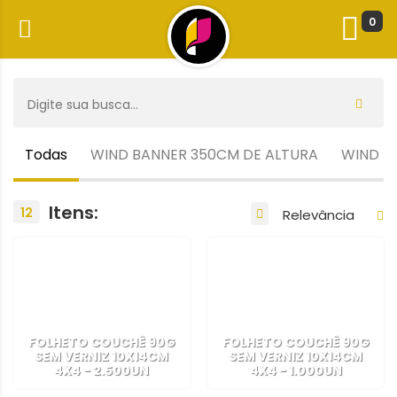
0
Todas
WIND BANNER 350CM DE ALTURA
WIND B
Itens:
12
FOLHETO COUCHÊ 90G
FOLHETO COUCHÊ 90G
SEM VERNIZ 10X14CM
SEM VERNIZ 10X14CM
4X4 - 2.500UN
4X4 - 1.000UN