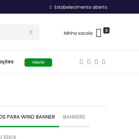
Estabelecimento aberto
0
Minha sacola
ações
Aberto
OS PARA WIND BANNER
BANNERS
 10X14