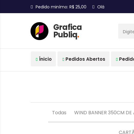
Pedido minímo: R$ 25,00
Olá
Grafica
Publiq
.
Ínicio
Pedidos Abertos
Pedid
Todas
WIND BANNER 350CM DE 
CARTÃ