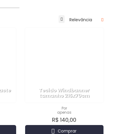
aste
Tecido Windbanner
tamanho 215x70cm
Por
apenas
R$ 140,00
Comprar