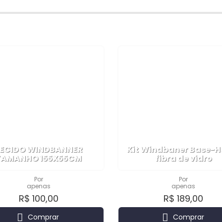
ECIDO WINDBANNER
Kit Windbaner Base-H
TAMANHO 155X55CM
fibra de vidro
Por
Por
apenas
apenas
R$ 100,00
R$ 189,00
Comprar
Comprar