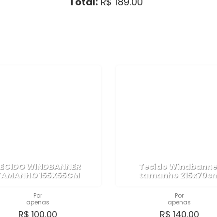
Total:
R$ 189.00
ECIDO WINDBANNER
Tecido Windbanne
TAMANHO 155X55CM
tamanho 215x70c
Por
Por
apenas
apenas
R$ 100,00
R$ 140,00