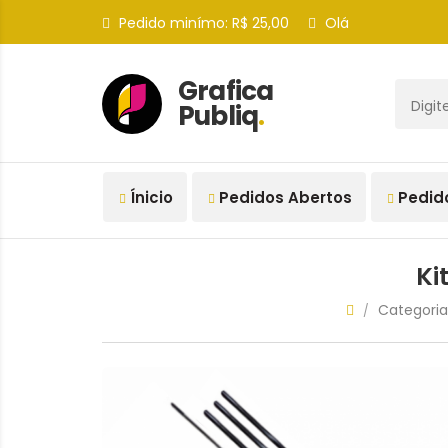
Pedido minímo: R$ 25,00
Olá
Grafica
Publiq
.
Ínicio
Pedidos Abertos
Pedid
Ki
Categoria
/