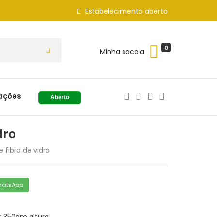
Estabelecimento aberto
0
Minha sacola
ações
Aberto
dro
 fibra de vidro
hatsApp
r 350cm altura