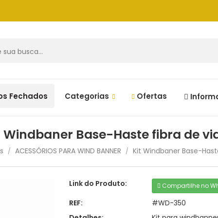
os Fechados
Categorias
Ofertas
Inform
t Windbaner Base-Haste fibra de vi
s
ACESSÓRIOS PARA WIND BANNER
Kit Windbaner Base-Haste
/
/
Link do Produto:
Compartilhe no W
REF:
#WD-350
Detalhes:
Kit para windbanne